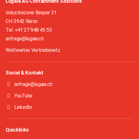
Lugaia AG Containment Solutions
Industriezone Basper 31
CH-3942 Raron
Tel:
+41 27 948 45 55
anfrage@lugaia.ch
Weltweites Vertriebsnetz
Social & Kontakt
anfrage@lugaia.ch
YouTube
LinkedIn
Quicklinks