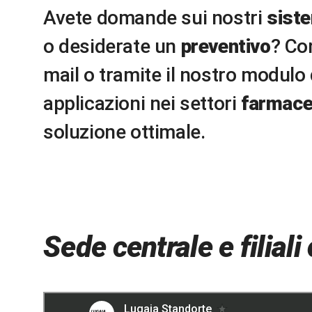
Avete domande sui nostri
sist
o desiderate un
preventivo
? Con
mail o tramite il nostro modulo
Alle brochure dei prodotti
applicazioni nei settori
farmace
soluzione ottimale.
Sede centrale e filial