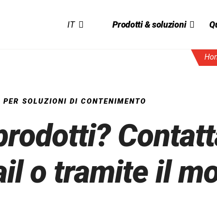
IT
Prodotti & soluzioni
Qu
Hom
Produzio
Sistema d
della Qua
ma TransferBag
Isolatori flessibili
 PER SOLUZIONI DI CONTENIMENTO
SafeFlex
Responsab
aziendale
rodotti? Contatt
Sostenibil
il o tramite il m