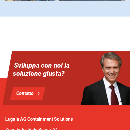
Sviluppa con noi la
soluzione giusta?
Contatto
Lugaia AG Containment Solutions
Zona industriale Basper 31