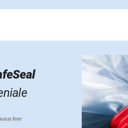
afeSeal
eniale
nuous liner