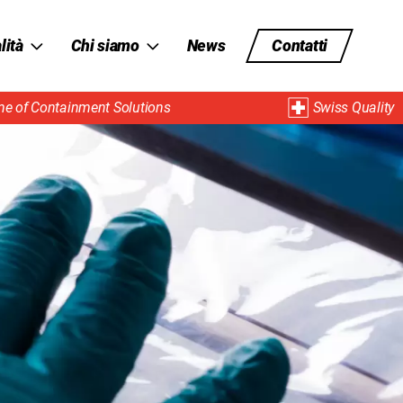
lità
Chi siamo
News
Contatti
e of Containment Solutions
Swiss Quality
 &
Storia
 Gestione
Team
tà (SGQ)
lex
Sistema di chiusura
SafeSeal
I nostri clienti
lità
Fiere
tà
FAQ | Domande
frequenti
Brochure prodotti
Offerte di lavoro