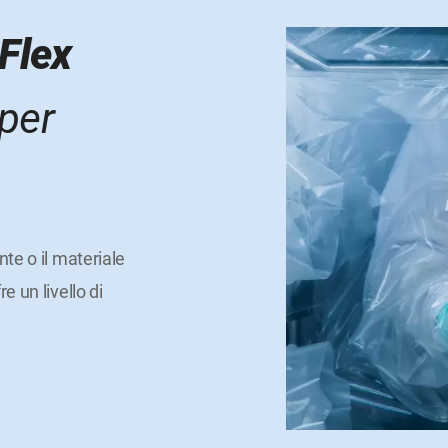
eFlex
 per
nte o il materiale
e un livello di