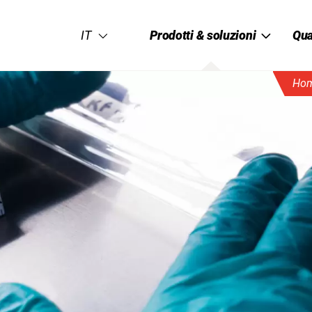
IT
Prodotti & soluzioni
Qua
Hom
Produzione
Sistema di
della Quali
ma TransferBag
Isolatori flessibili SafeF
Responsabi
aziendale
Sostenibili