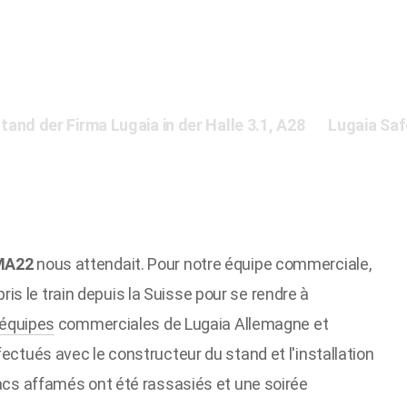
and der Firma Lugaia in der Halle 3.1, A28
Lugaia Saf
MA22
nous attendait. Pour notre équipe commerciale,
s le train depuis la Suisse pour se rendre à
équipes
commerciales de Lugaia Allemagne et
fectués avec le constructeur du stand et l'installation
macs affamés ont été rassasiés et une soirée