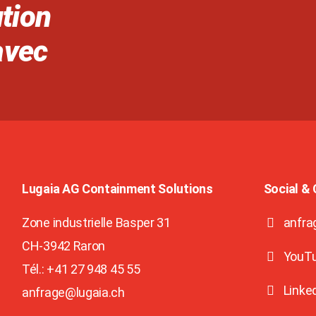
tion
avec
Lugaia AG Containment Solutions
Social &
Zone industrielle Basper 31
anfra
CH-3942
Raron
YouT
Tél.: +41 27 948 45 55
Linke
anfrage@lugaia.ch