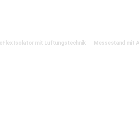
eFlex Isolator mit Lüftungstechnik
Messestand mit A