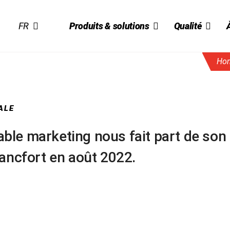
FR
Produits & solutions
Qualité
Hom
Production &
His
Système de
Équ
Management de la
me TransferBag
Système d’isolateur
Qualité (SMQ)
SafeFlex
ALE
Nos
Responsabilité
able marketing nous fait part de son
Sal
d’entreprise
ancfort en août 2022.
FAQ
Développement
fré
durable
Bro
Off