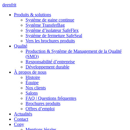
de
en
fr
it
Produits & solutions
Système de gaine continue
Système TransferBag
Système d’isolateur SafeFlex
Système de fermeture SafeSeal
Vers les brochures produits
Qualité
Production & Système de Management de la Qualité
(SMQ)
Responsabilité d’entreprise
Développement durable
À propos de nous
Histoire
Équipe
Nos clients
Salons
FAQ | Questions fréquentes
Brochures produits
Offres d’emploi
Actualités
Contact
Copy
Mentions légales