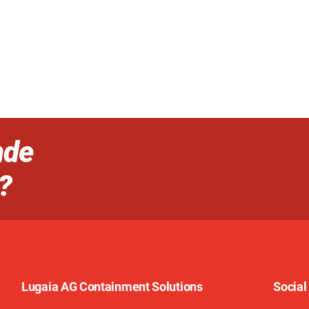
nde
?
Lugaia AG Containment Solutions
Social