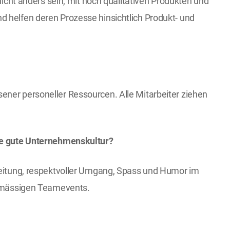
 nicht anders sein, mit hoch qualitativen Produkten und
d helfen deren Prozesse hinsichtlich Produkt- und
ener personeller Ressourcen. Alle Mitarbeiter ziehen
ine gute Unternehmenskultur?
sleitung, respektvoller Umgang, Spass und Humor im
gelmässigen Teamevents.