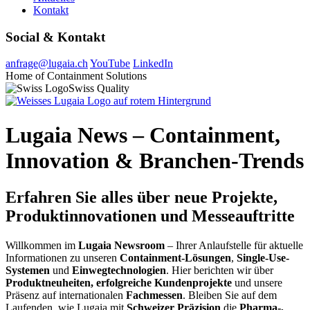
Kontakt
Social & Kontakt
anfrage@lugaia.ch
YouTube
LinkedIn
Home of Containment Solutions
Swiss Quality
Lugaia News – Containment,
Innovation & Branchen-Trends
Erfahren Sie alles über neue Projekte,
Produkt­innovationen und Messeauftritte
Willkommen im
Lugaia Newsroom
– Ihrer Anlaufstelle für aktuelle
Informationen zu unseren
Containment-Lösungen
,
Single-Use-
Systemen
und
Einwegtechnologien
. Hier berichten wir über
Produktneuheiten, erfolgreiche Kundenprojekte
und unsere
Präsenz auf internationalen
Fachmessen
. Bleiben Sie auf dem
Laufenden, wie Lugaia mit
Schweizer Präzision
die
Pharma-,