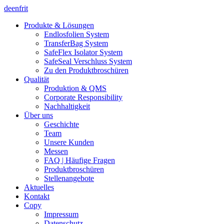
de
en
fr
it
Produkte & Lösungen
Endlosfolien System
TransferBag System
SafeFlex Isolator System
SafeSeal Verschluss System
Zu den Produktbroschüren
Qualität
Produktion & QMS
Corporate Responsibility
Nachhaltigkeit
Über uns
Geschichte
Team
Unsere Kunden
Messen
FAQ | Häufige Fragen
Produktbroschüren
Stellenangebote
Aktuelles
Kontakt
Copy
Impressum
Datenschutz