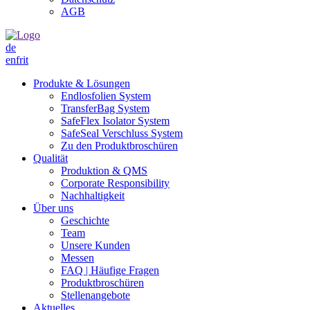
AGB
de
en
fr
it
Produkte & Lösungen
Endlosfolien System
TransferBag System
SafeFlex Isolator System
SafeSeal Verschluss System
Zu den Produktbroschüren
Qualität
Produktion & QMS
Corporate Responsibility
Nachhaltigkeit
Über uns
Geschichte
Team
Unsere Kunden
Messen
FAQ | Häufige Fragen
Produktbroschüren
Stellenangebote
Aktuelles