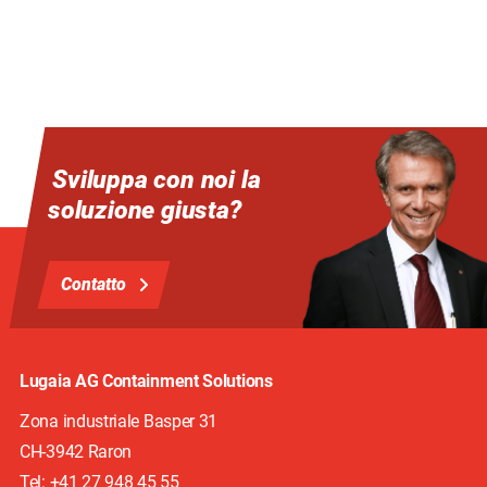
Sviluppa con noi la
soluzione giusta?
Contatto
Lugaia AG Containment Solutions
Zona industriale Basper 31
CH-3942
Raron
Tel: +41 27 948 45 55