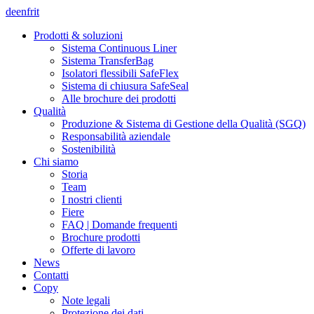
de
en
fr
it
Prodotti & soluzioni
Sistema Continuous Liner
Sistema TransferBag
Isolatori flessibili SafeFlex
Sistema di chiusura SafeSeal
Alle brochure dei prodotti
Qualità
Produzione & Sistema di Gestione della Qualità (SGQ)
Responsabilità aziendale
Sostenibilità
Chi siamo
Storia
Team
I nostri clienti
Fiere
FAQ | Domande frequenti
Brochure prodotti
Offerte di lavoro
News
Contatti
Copy
Note legali
Protezione dei dati