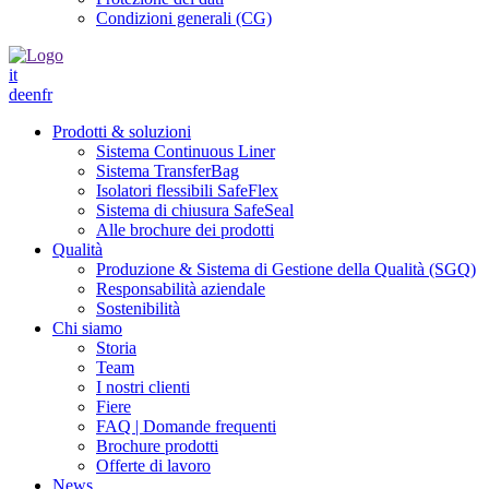
Condizioni generali (CG)
it
de
en
fr
Prodotti & soluzioni
Sistema Continuous Liner
Sistema TransferBag
Isolatori flessibili SafeFlex
Sistema di chiusura SafeSeal
Alle brochure dei prodotti
Qualità
Produzione & Sistema di Gestione della Qualità (SGQ)
Responsabilità aziendale
Sostenibilità
Chi siamo
Storia
Team
I nostri clienti
Fiere
FAQ | Domande frequenti
Brochure prodotti
Offerte di lavoro
News